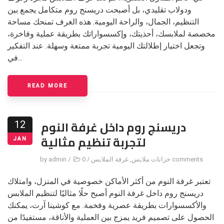
ودولاب تقليدي، بل أصبحت دريسنج روم متكامل يجمع بين
التنظيم، الجمال، والراحة اليومية. هذه الغرف تمنحك مساحة
مخصصة لملابسك، أحذيتك، وإكسسواراتك بطريقة عملية وفاخرة،
وتجعل اختيار إطلالتك اليومية تجربة ممتعة وسهلة. عند التفكير
في...
READ MORE
دريسنج روم داخل غرفة النوم
12
لتجربة تنظيم مثالية
JAN
0 comments
خزانات ملابس
,
غرفة الملابس
/
/
admin
by
تعتبر غرفة النوم من أكثر الأماكن خصوصية في المنزل، وامتلاك
دريسنج روم داخل غرفة النوم أصبح حلًا مثاليًا لتنظيم الملابس
والأكسسوارات بطريقة عصرية وفخمة. مع كوشينا آرت، يمكنك
الحصول على تصميم فريد يمزج بين العملية والأناقة، مستفيدًا من