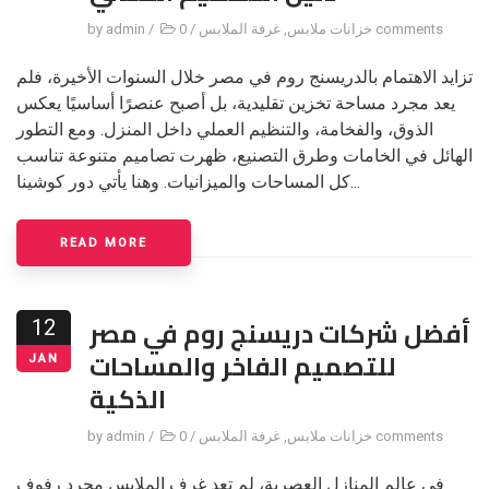
0 comments
خزانات ملابس
,
غرفة الملابس
/
/
admin
by
تزايد الاهتمام بالدريسنج روم في مصر خلال السنوات الأخيرة، فلم
يعد مجرد مساحة تخزين تقليدية، بل أصبح عنصرًا أساسيًا يعكس
الذوق، والفخامة، والتنظيم العملي داخل المنزل. ومع التطور
الهائل في الخامات وطرق التصنيع، ظهرت تصاميم متنوعة تناسب
كل المساحات والميزانيات. وهنا يأتي دور كوشينا...
READ MORE
أفضل شركات دريسنج روم في مصر
12
للتصميم الفاخر والمساحات
JAN
الذكية
0 comments
خزانات ملابس
,
غرفة الملابس
/
/
admin
by
في عالم المنازل العصرية، لم تعد غرف الملابس مجرد رفوف