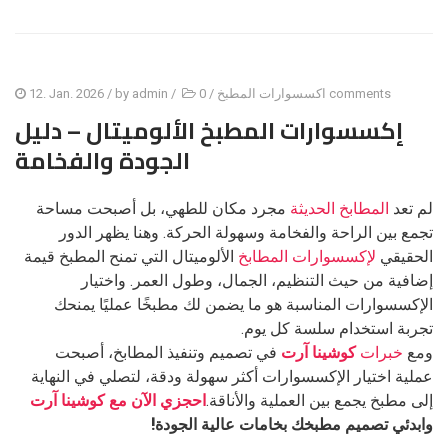
0 comments
اكسسوارات المطبخ
/
/
admin
/ by
12. Jan. 2026
إكسسوارات المطبخ الألوميتال – دليل
الجودة والفخامة
لم تعد
المطابخ الحديثة
مجرد مكان للطهي، بل أصبحت مساحة
تجمع بين الراحة والفخامة وسهولة الحركة. وهنا يظهر الدور
الحقيقي
لإكسسوارات المطابخ
الألوميتال التي تمنح المطبخ قيمة
إضافية من حيث التنظيم، الجمال، وطول العمر. واختيار
الإكسسوارات المناسبة هو ما يضمن لك مطبخًا عمليًا يمنحك
تجربة استخدام سلسة كل يوم.
ومع
خبرات
كوشينا آرت
في تصميم وتنفيذ المطابخ، أصبحت
عملية اختيار الإكسسوارات أكثر سهولة ودقة، لتصلي في النهاية
إلى مطبخ يجمع بين العملية والأناقة.
احجزي الآن مع كوشينا آرت
وابدئي تصميم مطبخك بخامات عالية الجودة!