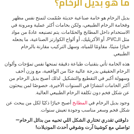
ما هو بديل الرخام؟
بديل الرخام هو خامة صناعية حديثة صُمّمت لتمنح نفس مظهر
وفخامة الرخام الطبيعي، ولكن بخامات أكثر عملية ومرونة في
الاستخدام داخل المطابخ والحمّامات. يتم تصنيعه عادةً من مواد
مثل الـPVC، أو الأكريليك، أو ألواح الكوارتز الصناعية، ما يجعله
خيارًا متينًا، مقاومًا للمياه، وسهل التركيب مقارنة بالرخام
الطبيعي.
هذه الخامة تأتي بتقنيات طباعة دقيقة تمنحها نفس تموّجات وألوان
الرخام الحقيقي بدرجة عالية جدًا من الواقعية، مع وزن أخف
وسهولة أكبر في التقطيع والتشكيل. لذلك أصبح بديل الرخام من
أكثر الخامات انتشارًا في السنوات الأخيرة، خصوصًا لمن يبحثون
عن شكل فخم دون تكلفة الرخام الطبيعي العالية.
وجود بديل الرخام في
المطابخ
أصبح خيارًا ذكيًا لكل من يبحث عن
شكل فخم وسعر مناسب وجودة تعيش سنوات.
دلوقتي تقدري تختاري الشكل اللي تحبيه من بدائل الرخام—
تواصلي مع كوشينا آرت وشوفي أحدث الموديلات!