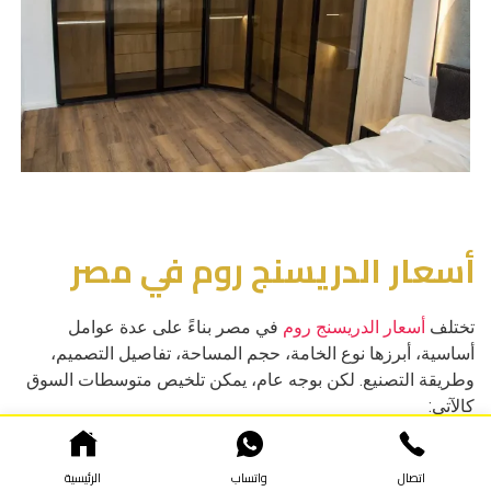
أسعار الدريسنج روم في مصر
تختلف
أسعار الدريسنج روم
في مصر بناءً على عدة عوامل
أساسية، أبرزها نوع الخامة، حجم المساحة، تفاصيل التصميم،
وطريقة التصنيع. لكن بوجه عام، يمكن تلخيص متوسطات السوق
كالآتي:
متوسط سعر متر الدريسنج روم في مصر يبدأ من 6,000
جنيه وحتى 15,000 جنيه
اتصال
واتساب
الرئيسية