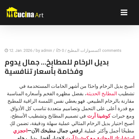
0 comments
اكسسوارات المطبخ
/
/
admin
/ by
12. Jan. 2026
بديل الرخام للمطابخ… جمال يدوم
وفخامة بأسعار تنافسية
أصبح بديل الرخام واحدًا من أشهر الخامات المستخدمة في
تشطيب
المطابخ الحديثة
، بفضل مظهره الفخم وأسعاره المناسبة
مقارنة بالرخام الطبيعي. فهو يعطي نفس اللمسة الراقية للمطبخ
مع قدرة أعلى على التحمل وتصاميم متعددة تناسب كل الأذواق.
ومع خبرات
كوشينا آرت
في تصميم المطابخ وتشطيب الأسطح،
أصبح اختيار بديل الرخام المثالي عملية سهلة ودقيقة، تضمن لكِ
مطبخًا أجمل وأكثر عملية.
ارفعي جمال مطبخك الآن—
احجزي
استشارتك المجانية مع كوشينا آرت
لاختيار أفضل بديل رخام