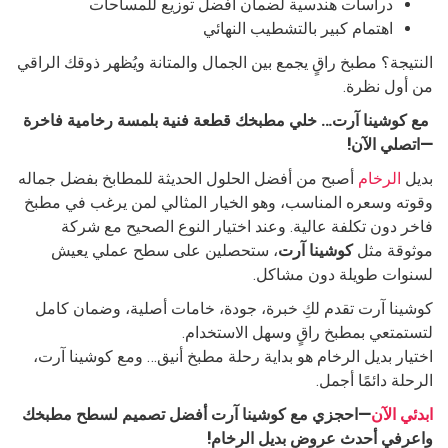
دراسات هندسية لضمان أفضل توزيع للمساحات
اهتمام كبير بالتشطيب النهائي
النتيجة؟ مطبخ راقٍ يجمع بين الجمال والمتانة ويُظهر ذوقك الراقي
من أول نظرة.
مع كوشينا آرت… خلي مطبخك قطعة فنية بلمسة رخامية فاخرة
—اتصلي الآن!
بديل
الرخام
أصبح من أفضل الحلول الحديثة للمطابخ بفضل جماله
وقوته وسعره المناسب، وهو الخيار المثالي لمن يرغب في مطبخ
فاخر دون تكلفة عالية. وعند اختيار النوع الصحيح مع شركة
موثوقة مثل
كوشينا آرت
، ستحصلين على سطح عملي يعيش
لسنوات طويلة دون مشاكل.
كوشينا آرت تقدم لكِ خبرة، جودة، خامات أصلية، وضمان كامل
لتستمتعي بمطبخ راقٍ وسهل الاستخدام.
اختيار بديل الرخام هو بداية رحلة مطبخ أنيق… ومع كوشينا آرت،
الرحلة دائمًا أجمل.
ابدئي الآن
—احجزي مع كوشينا آرت أفضل تصميم لسطح مطبخك
واعرفي أحدث عروض بديل الرخام!