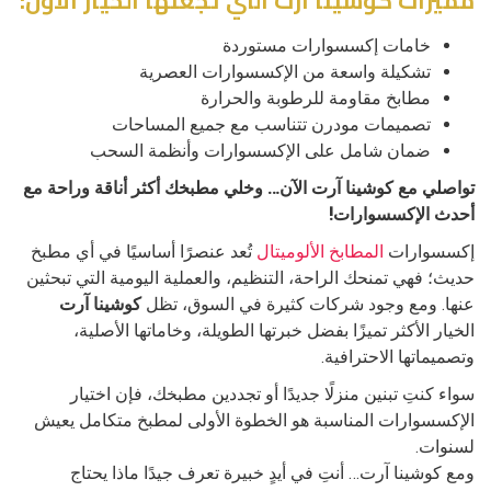
مميزات كوشينا آرت التي تجعلها الخيار الأول:
خامات إكسسوارات مستوردة
تشكيلة واسعة من الإكسسوارات العصرية
مطابخ مقاومة للرطوبة والحرارة
تصميمات مودرن تتناسب مع جميع المساحات
ضمان شامل على الإكسسوارات وأنظمة السحب
تواصلي مع كوشينا آرت الآن… وخلي مطبخك أكثر أناقة وراحة مع
أحدث الإكسسوارات!
إكسسوارات
المطابخ الألوميتال
تُعد عنصرًا أساسيًا في أي مطبخ
حديث؛ فهي تمنحك الراحة، التنظيم، والعملية اليومية التي تبحثين
عنها. ومع وجود شركات كثيرة في السوق، تظل
كوشينا آرت
الخيار الأكثر تميزًا بفضل خبرتها الطويلة، وخاماتها الأصلية،
وتصميماتها الاحترافية.
سواء كنتِ تبنين منزلًا جديدًا أو تجددين مطبخك، فإن اختيار
الإكسسوارات المناسبة هو الخطوة الأولى لمطبخ متكامل يعيش
لسنوات.
ومع كوشينا آرت… أنتِ في أيدٍ خبيرة تعرف جيدًا ماذا يحتاج