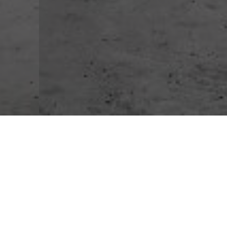
ning makeover...
ransforms Your Kitchen!