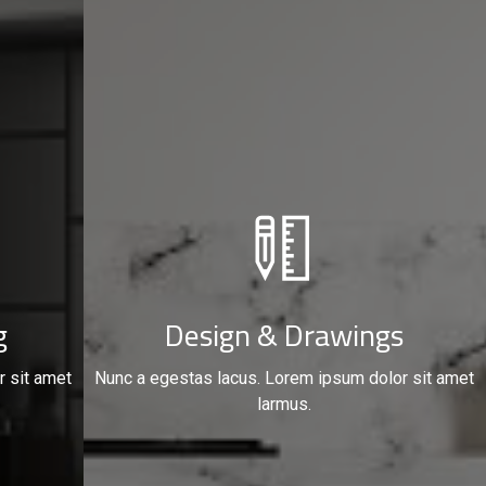
g
Design & Drawings
r sit amet
Nunc a egestas lacus. Lorem ipsum dolor sit amet
larmus.