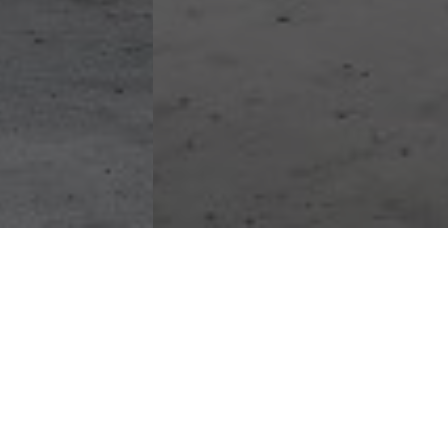
Stun
Simply T