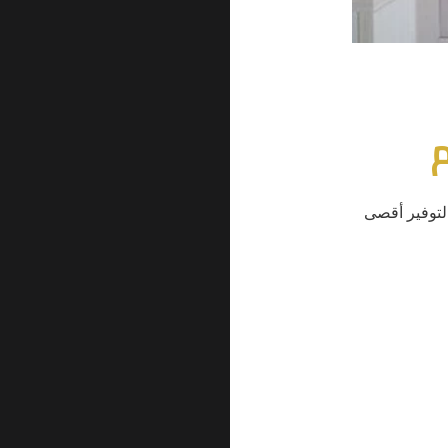
م
 لتوفير أقصى