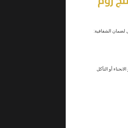
نج روم
 لضمان الشفافية:
لانحناء أو التآكل