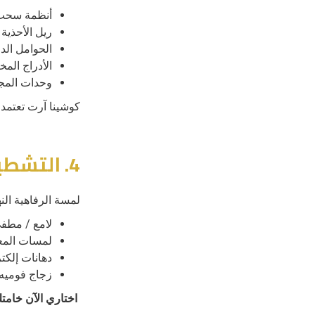
أنظمة سح
ريل الأحذية
الحوامل الد
الأدراج المخ
وحدات المج
كوشينا آرت تعتمد
4. التشطيب النهائي
لمسة الرفاهية النه
لامع / مطف
لمسات المعا
دهانات إلكت
زجاج فوميه
اختاري الآن خام