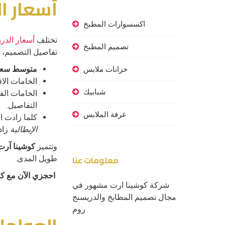
أسعار ا
اكسسوارات المطبخ
تختلف
أسعار الدر
تصميم المطبخ
تفاصيل التصميم، 
متوسط سعر متر ال
خزانات ملابس
الخامات الاقتصا
شبابيك
الخامات ال
التفاصيل.
غرفة الملابس
كلما زادت 
الإيطالية
زاد
وتتميز
كوشينا آرت
معلومات عنا
طويل المدى.
احجزي الآن مع ك
شركة كوشينا ارت مشهور في
مجال تصميم المطابخ والدريسنج
روم