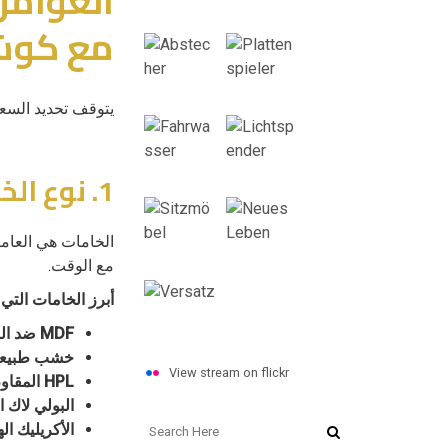
العوامل
مع كوشي
يتوقف تحديد السع
1. نوع الخامة المستخدمة
الخامات هي العامل
مع الوقت.
أبرز الخامات التي
MDF ضد الرطوبة HMR
خشب طبيعي
View stream on flickr
HPL المقاوم للخدش
البولي لاك ا
الأكريليك ال