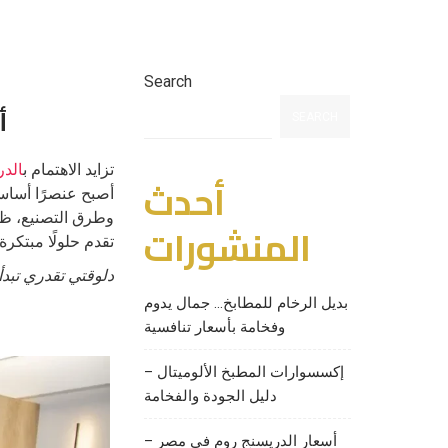
Search
أ
SEARCH
تزايد الاهتمام ب
الدر
أحدث
أصبح عنصرًا أساسي
وطرق التصنيع، ظه
المنشورات
تقدم حلولًا مبتكر
دلوقتي تقدري تبد
بديل الرخام للمطابخ… جمال يدوم
وفخامة بأسعار تنافسية
إكسسوارات المطبخ الألوميتال –
دليل الجودة والفخامة
أسعار الدريسنج روم في مصر –