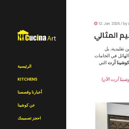
12. Jan. 2026
/ by
يم المثالي
تقليدية، بل
الهائل في الخامات
وشينا آرت
التي
الرئيسية
KITCHENS
ينا آرت الآن!
أخبارنا وقصصنا
عن كوشينا
احجز تصميمك