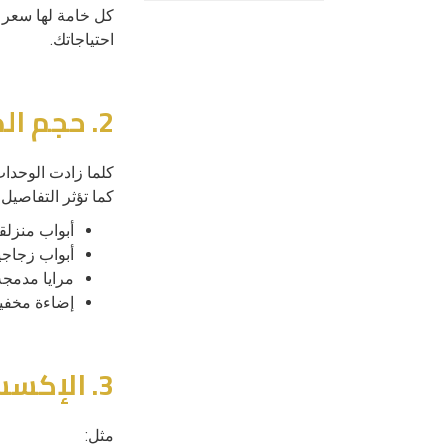
كل خامة لها سعر 
احتياجاتك.
2. حجم الدريسنج روم وتصميمه
كلما زادت الوحدات
كما تؤثر التفاصيل 
أبواب منزلق
أبواب زجاجي
مرايا مدمجة
إضاءة مخفية D
3. الإكسسوارات وأنظمة الفتح
مثل: