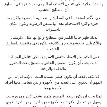
وشدة الصلابة لكي تتحمل الاستخدام اليومي، حيث نجد في السابق
أن المطابخ الخشب
هي الأكثر استخداما في المطابخ والتصاميم المصرية ولكن بعد
فترة وكثرة الاستخدام نجد أنها تمتص الرطوبة وتكون مكان
للحشرات،
لذلك ظهر حالياً الكثير من المطابخ وأنواعها مثل الالوميتال
والأكريليك والخشمونيوم والكلادينج لتكون في منافسة للمطابخ
الخشب.
ففي الكثير من الأوقات تلتقي الأسرة به لكي تتناول الوجبات،
لذلك يجب أن يكون التصميم الخاص بالمطبخ يبعث الشعور
بالدفء والراحة،
فلا يكفي فقط أن يكون عملي لسيدة البيت، بالإضافة إلى من
المهم أن يحتوي على العديد من الأجهزة والتي يتعامل معها أفراد
الأسرة يوميا،
لهذا يجب أن يكون ديكور المطبخ متميز بشكل كبير ومريح بحيث
يسهل من تعامل الأفراد مع الأجهزة من ناحية، ومن ناحية أخرى