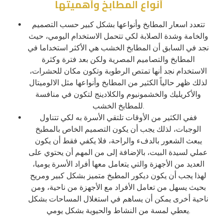
أنواع المطابخ وأهميتها
تتعدد اسعار المطابخ وأنواعها بشكل كبير حسب التصميم
والخامة وشدة الصلابة لكي تتحمل الاستخدام اليومي، حيث
نجد في السابق أن المطابخ الخشب هي الأكثر استخداما في
المطابخ والتصاميم المصرية ولكن بعد فترة وكثرة
الاستخدام نجد أنها تمتص الرطوبة وتكون مكان للحشرات،
لذلك ظهر حالياً الكثير من المطابخ وأنواعها مثل الالوميتال
والأكريليك والخشمونيوم والكلادينج لتكون في منافسة
للمطابخ الخشب.
ففي الكثير من الأوقات تلتقي الأسرة به لكي تتناول
الوجبات، لذلك يجب أن يكون التصميم الخاص بالمطبخ
يبعث الشعور بالدفء والراحة، فلا يكفي فقط أن يكون
عملي لسيدة البيت، بالإضافة إلى من المهم أن يحتوي على
العديد من الأجهزة والتي يتعامل معها أفراد الأسرة يوميا،
لهذا يجب أن يكون ديكور المطبخ متميز بشكل كبير ومريح
بحيث يسهل من تعامل الأفراد مع الأجهزة من ناحية، ومن
ناحية أخرى يمكن أن يساهم في استغلال المساحات بشكل
يعطي لمسة من النشاط والحيوية بشكل يومي.