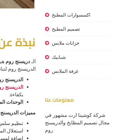
اكسسوارات المطبخ
تصميم المطبخ
نبذة عن
خزانات ملابس
شبابيك
الـ
دريسنج روم
هي 
الدريسنج روم لتن
غرفة الملابس
الدريسنج رو
الدريسنج رو
بكفاءة.
معلومات عنا
الوحدات الم
مميزات الدريسنج
شركة كوشينا ارت مشهور في
مجال تصميم المطابخ والدريسنج
تنظيم سلس 
روم
استغلال ال
إضافة لمسة