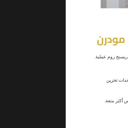
 مودرن
ريسنج روم عملية
حدات تخزين
 أكثر متعة.