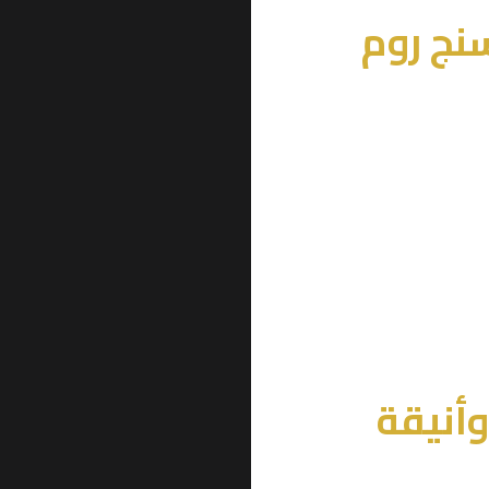
نج روم
أنيقة