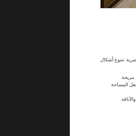
ية. تتنوع أشكال
 مريحة.
غل المساحة
لأناقة.