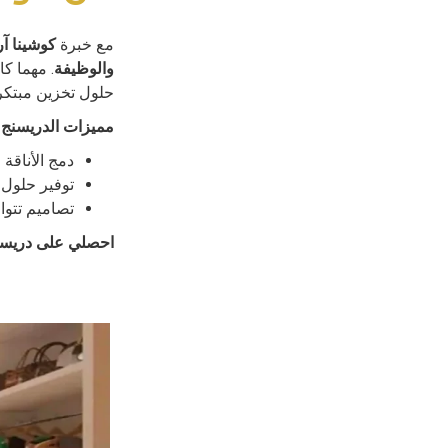
مع خبرة
كوشينا آ
والوظيفة
. مهما ك
حلول تخزين مبتكر
مميزات الدريسنج 
دمج الأناقة
توفير حلول 
تصاميم تتوا
احصلي على دريسنج