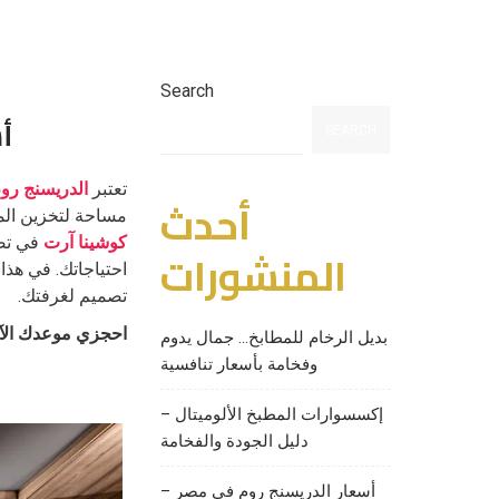
Search
أ
SEARCH
تعتبر
الدريسنج رو
أحدث
مساحة لتخزين الم
كوشينا آرت
في تص
المنشورات
احتياجاتك. في هذا
تصميم لغرفتك.
احجزي موعدك الآن
بديل الرخام للمطابخ… جمال يدوم
وفخامة بأسعار تنافسية
إكسسوارات المطبخ الألوميتال –
دليل الجودة والفخامة
أسعار الدريسنج روم في مصر –