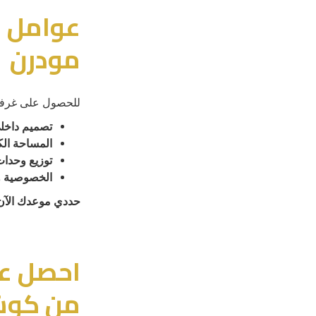
عوامل ا
مودرن
للحصول على غرفة 
تصميم داخل
المساحة الك
توزيع وحدات
الخصوصية و
حددي موعدك الآن
احصل عل
من كوشي