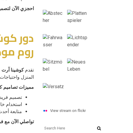
احجزي الآن لتصمي
دور كوش
روم مود
تقدم
كوشينا آرت
خ
المنزل واحتياجات 
مميزات تصاميم ك
تصميم فريد 
استخدام خام
View stream on flickr
متابعة أحد
تواصلي الآن مع فر