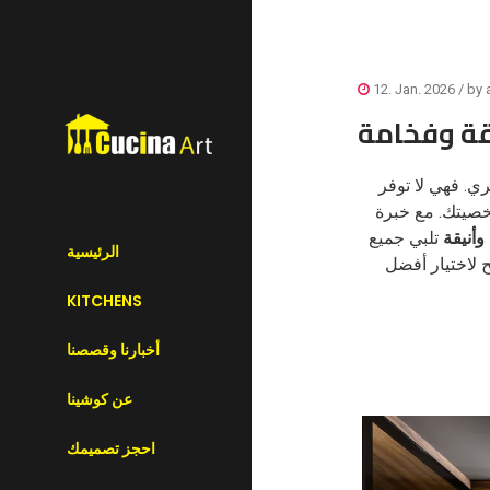
12. Jan. 2026
/ by
قة وفخامة
ي. فهي لا توفر
خصيتك. مع خبرة
وأنيقة
تلبي جميع
الرئيسية
ح لاختيار أفضل
KITCHENS
أخبارنا وقصصنا
عن كوشينا
احجز تصميمك