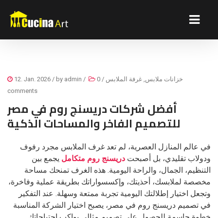
خزانات ملابس
,
غرفة الملابس
/
0
/
admin
/ by
12. Jan. 2026
comments
أفضل شركات دريسنج روم في مصر
للتصميم الفاخر والمساحات الذكية
في عالم المنازل العصرية، لم تعد غرف الملابس مجرد رفوف
ودولاب تقليدي، بل أصبحت
دريسنج روم متكامل
يجمع بين
التنظيم، الجمال، والراحة اليومية. هذه الغرف تمنحك مساحة
مخصصة لملابسك، أحذيتك، وإكسسواراتك بطريقة عملية وفاخرة،
وتجعل اختيار إطلالتك اليومية تجربة ممتعة وسهلة. عند التفكير
في تصميم دريسنج روم في مصر، يصبح اختيار الشركة المناسبة
خطوة حاسمة للحصول على تصميم مثالي يواكب احتياجاتك