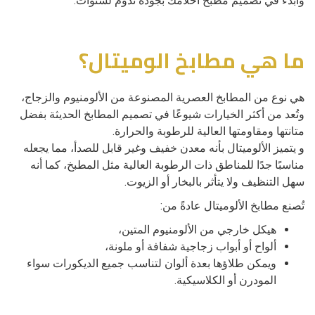
وابدء في تصميم مطبخ أحلامك بجودة تدوم لسنوات.
ما هي مطابخ الوميتال؟
هي نوع من المطابخ العصرية المصنوعة من الألومنيوم والزجاج،
وتُعد من أكثر الخيارات شيوعًا في تصميم المطابخ الحديثة بفضل
متانتها ومقاومتها العالية للرطوبة والحرارة.
و يتميز الألوميتال بأنه معدن خفيف وغير قابل للصدأ، مما يجعله
مناسبًا جدًا للمناطق ذات الرطوبة العالية مثل المطبخ، كما أنه
سهل التنظيف ولا يتأثر بالبخار أو الزيوت.
تُصنع مطابخ الألوميتال عادةً من:
هيكل خارجي من الألومنيوم المتين،
ألواح أو أبواب زجاجية شفافة أو ملونة،
ويمكن طلاؤها بعدة ألوان لتناسب جميع الديكورات سواء
المودرن أو الكلاسيكية.