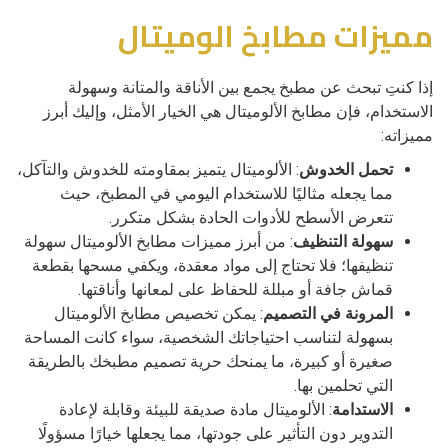
مميزات مطابخ الوميتال
إذا كنتِ تبحث عن مطبخ يجمع بين الأناقة والمتانة وسهولة
الاستخدام، فإن مطابخ الألوميتال هي الخيار الأمثل، وإليك أبرز
مميزاته:
تحمل الخدوش
: الألوميتال يتميز بمقاومته للخدوش والتآكل،
مما يجعله مثاليًا للاستخدام اليومي في المطبخ، حيث
تتعرض الأسطح للأدوات الحادة بشكل متكرر.
سهولة التنظيف
: من أبرز مميزات مطابخ الألوميتال سهولة
تنظيفها؛ فلا تحتاج إلى مواد معقدة، ويكفي مسحها بقطعة
قماش جافة أو مبللة للحفاظ على لمعانها وأناقتها.
المرونة في التصميم
: يمكن تخصيص مطابخ الألوميتال
بسهولة لتناسب احتياجاتك الشخصية، سواء كانت المساحة
صغيرة أو كبيرة، ما يمنحك حرية تصميم مطبخك بالطريقة
التي تحلمين بها.
الاستدامة
: الألوميتال مادة صديقة للبيئة وقابلة لإعادة
التدوير دون التأثير على جودتها، مما يجعلها خيارًا مسؤولًا