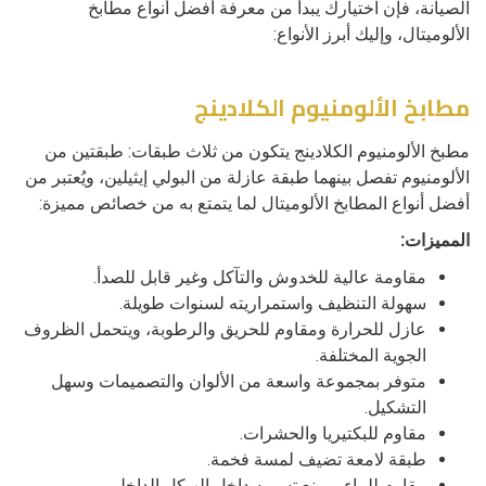
الصيانة، فإن اختيارك يبدأ من معرفة أفضل أنواع مطابخ
الألوميتال، وإليك أبرز الأنواع:
مطابخ الألومنيوم الكلادينج
مطبخ الألومنيوم الكلادينج يتكون من ثلاث طبقات: طبقتين من
الألومنيوم تفصل بينهما طبقة عازلة من البولي إيثيلين، ويُعتبر من
أفضل أنواع المطابخ الألوميتال لما يتمتع به من خصائص مميزة:
المميزات:
مقاومة عالية للخدوش والتآكل وغير قابل للصدأ.
سهولة التنظيف واستمراريته لسنوات طويلة.
عازل للحرارة ومقاوم للحريق والرطوبة، ويتحمل الظروف
الجوية المختلفة.
متوفر بمجموعة واسعة من الألوان والتصميمات وسهل
التشكيل.
مقاوم للبكتيريا والحشرات.
طبقة لامعة تضيف لمسة فخمة.
مقاوم للماء ويمنع تسربه داخل الهيكل الداخلي.