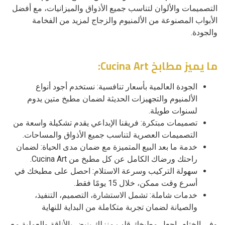
التصميمات والألوان لتناسب جميع الأذواق والميزانيات، مع أفضل
الأبواب المصنوعة من الألمنيوم والزجاج لمزيد من الفخامة
والجودة.
ما يميز مطابخ Cucina Art:
الجودة العالمية بأسعار تنافسية: نستخدم أجود أنواع
الألمنيوم والتجهيزات الحديثة لضمان مطبخ متين يدوم
لسنوات طويلة.
تصميمات مبتكرة: فريقنا الإبداعي يقدم تشكيلة واسعة من
التصميمات العصرية لتناسب جميع الأذواق والمساحات.
خدمة ما بعد البيع المتميزة مع ضمان مدى الحياة: لضمان
راحتك ورضاك الكامل عن كل مطبخ من Cucina Art.
سهولة التركيب وسرعة الاستلام: احصل على مطبخك في
أسرع وقت ممكن، خلال 15 يومًا فقط.
خدمات شاملة: تشمل الاستشارة، التصميم، التنفيذ،
والصيانة لضمان تجربة متكاملة من البداية للنهاية
وفي الختام، اجعل مطبخك قلب منزلك ينبض بالأناقة والعملية مع