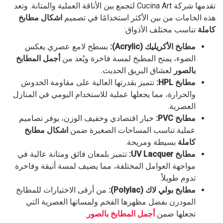
تقدمها شركة Cucina Art لتجمع بين الأناقة العملية والمتانة. وتعد
هذه الخامات من بين الأكثر استخدامًا في تصميم
اشكال مطابخ
كاملة
تناسب مختلف الأذواق:
مطابخ الأكريليك (Acrylic):
بسطح لامع عصري يعكس
الضوء، يمنح المطبخ لمسة فاخرة ويُعد من
أجمل المطابخ
بالصور
لعشاق البريق الحديث.
مطابخ HPL:
تتميز بقدرتها العالية على مقاومة الخدوش
والحرارة، مما يجعلها عملية للاستخدام اليومي في المنازل
العصرية.
مطابخ PVC:
خيار اقتصادي وخفيف الوزن، يوفر تصاميم
عملية تناسب المساحات الصغيرة ضمن
اشكال مطابخ
كاملة
بسيطة ومريحة.
مطابخ UV Lacquer:
تتميز بلمعان فائق ومتانة عالية في
مواجهة العوامل المختلفة، مما يضيف لمسة أنيقة وفاخرة
تدوم طويلاً.
مطابخ بولي لاك (Polylac):
من أرقى الاختيارات للمطابخ
المودرن بفضل مظهرها الفخم ولمساتها العصرية التي
تجعلها ضمن
أجمل المطابخ بالصور
.