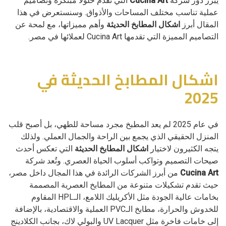
يبرز دور شركة
Cucina Art
التي تقدم حلولًا مبتكرة وتصاميم
عملية تناسب مختلف المساحات والأذواق. وسنستعرض في هذا
المقال أبرز
اشكال المطابخ الحديثة
وأهم مميزاتها، مع لمحة عن
التصاميم المميزة التي تقدمها Cucina Art لعملائها في مصر.
اشكال المطابخ الحديثة في
2025
في عام 2025 لم يعد المطبخ مجرد مساحة للطهي، بل أصبح قلب
المنزل الحقيقي الذي يجمع بين الراحة والجمال العملي. ولذلك
يتجه الكثيرون لاختيار
اشكال المطابخ الحديثة
التي تعكس أحدث
صيحات التصميم وتواكب أسلوب الحياة العصري. وتُعد شركة
Cucina Art
من أبرز الشركات الرائدة في هذا المجال داخل مصر،
حيث تقدم تشكيلات متنوعة من المطابخ العصرية المصممة
بخامات عالية الجودة مثل الأكريليك اللامع، الـHPL المقاوم
للخدوش والحرارة، مطابخ الـPVC العملية والاقتصادية، بالإضافة
إلى خامات فاخرة مثل UV Lacquer والبولي لاك، بجانب الكلادينج