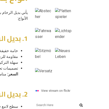
يأتي بديل الرخام 
الأنواع:
1. بديل الرخام PVC
خامة خفيفة
مقاومة للر
سهلة الترك
تصميمات تح
السعر:
مناسب
2. بديل الرخام الأكريليك
View stream on flickr
سطح لامع ف