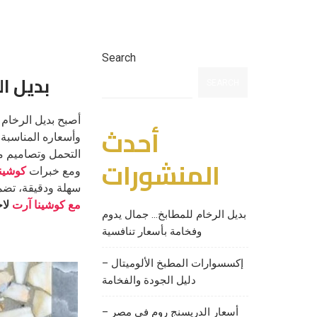
Search
بديل ا
SEARCH
أصبح بديل الرخام
أحدث
وأسعاره المناسبة 
التحمل وتصاميم مت
المنشورات
ومع خبرات
كوشين
سهلة ودقيقة، تضمن
مع كوشينا آرت
لاخ
بديل الرخام للمطابخ… جمال يدوم
وفخامة بأسعار تنافسية
إكسسوارات المطبخ الألوميتال –
دليل الجودة والفخامة
أسعار الدريسنج روم في مصر –