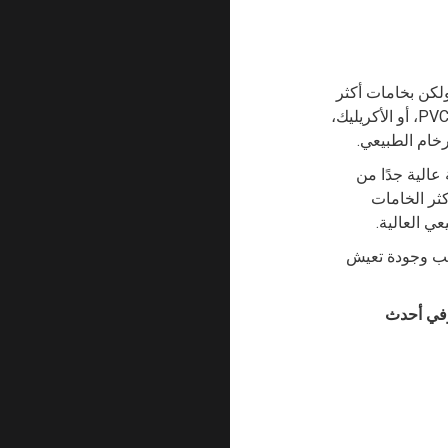
لكن بخامات أكثر
عملية ومرونة في الاستخدام داخل المطابخ والحمّامات. يتم تصنيعه عادةً من مواد مثل الـPVC، أو الأكريليك،
لرخام الطبيعي.
عالية جدًا من
كثر الخامات
ي العالية.
سب وجودة تعيش
وفي أحدث