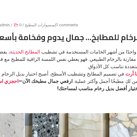
0 comments
اكسسوارات المطبخ
/
/
admin
لرخام للمطابخ… جمال يدوم وفخامة بأسعا
 واحدًا من أشهر الخامات المستخدمة في تشطيب
المطابخ الحديثة
، بفض
مقارنة بالرخام الطبيعي. فهو يعطي نفس اللمسة الراقية للمطبخ مع ق
عددة تناسب كل الأذواق.
ا آرت
في تصميم المطابخ وتشطيب الأسطح، أصبح اختيار بديل الرخام ا
 لكِ مطبخًا أجمل وأكثر عملية.
ارفعي جمال مطبخك الآن—
احجزي است
تيار أفضل بديل رخام مناسب لمساحتك!