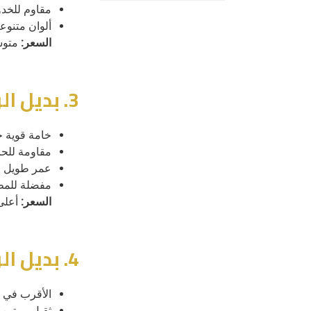
مقاوم للخ
ألوان متنوع
السعر:
متوس
3. بديل الرخام HPL
خامة قوية جد
مقاومة للحر
عمر طويل
مفضلة للمط
السعر:
أعلى من PVC وأ
4. بديل الرخام الكوارتز الصناعي
الأقرب في 
ثقيل ومتين