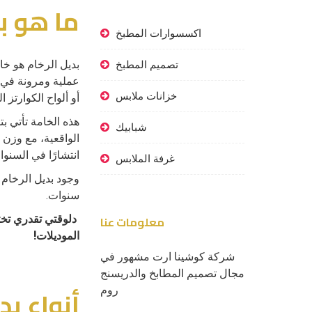
ما هو بد
اكسسوارات المطبخ
بديل الرخام هو خ
تصميم المطبخ
خزانات ملابس
أو ألواح الكوارتز ا
هذه الخامة تأتي ب
شبابيك
الواقعية، مع وزن 
انتشارًا في السنو
غرفة الملابس
وجود بديل الرخام
سنوات.
معلومات عنا
دلوقتي تقدري تخ
الموديلات!
شركة كوشينا ارت مشهور في
مجال تصميم المطابخ والدريسنج
أنواع بد
روم