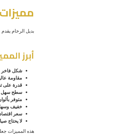
مميزات 
بديل الرخام يقدم م
أبرز الممي
شكل فاخر
ي
مقاومة عالي
قدرة على ت
سطح سهل ا
متوفر بألوان
خفيف وسهل
سعر اقتصا
لا يحتاج صيا
هذه المميزات جعلته 