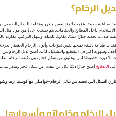
يل الرخام؟
امة صناعية حديثة صُمّمت لتمنح نفس مظهر وفخامة الرخام الطبيعي، و
لصناعية، ما يجعله خيارًا متينًا، مقاومًا للمياه، وسهل التركيب مقارنة با
تقنيات طباعة دقيقة تمنحها نفس تموّجات وألوان الرخام الحقيقي بدرجة 
أخف وسهولة أكبر في التقطيع والتشكيل. لذلك أصبح بديل الرخام من أ
ات الأخيرة، خصوصًا لمن يبحثون عن شكل فخم دون تكلفة الرخام الطبيع
 في
المطابخ
أصبح خيارًا ذكيًا لكل من يبحث عن شكل فخم وسعر منا
تاري الشكل اللي تحبيه من بدائل الرخام—تواصلي مع كوشينا آرت وش
يل الرخام وخاماته وأسعارها