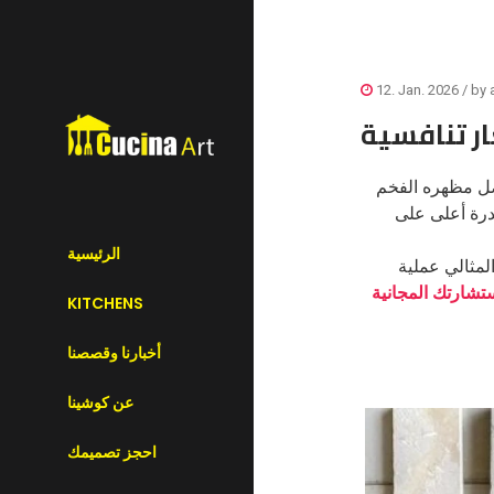
12. Jan. 2026
/ by
ر تنافسية
ل مظهره الفخم
درة أعلى على
الرئيسية
لمثالي عملية
شارتك المجانية
KITCHENS
أخبارنا وقصصنا
عن كوشينا
احجز تصميمك