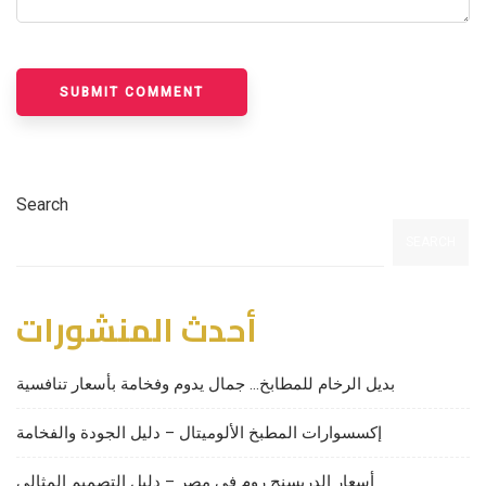
Search
SEARCH
أحدث المنشورات
بديل الرخام للمطابخ… جمال يدوم وفخامة بأسعار تنافسية
إكسسوارات المطبخ الألوميتال – دليل الجودة والفخامة
أسعار الدريسنج روم في مصر – دليل التصميم المثالي