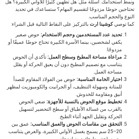
ونمط استخدامك. أسئلة مثل: هل تطهين كثيرًا للأواني الكبيرة؟ هل
تحتاجين حوضًا مزدوجًا لتقسيم المهام؟ ستساعدك في تحديد
النوع والحجم المناسب.
كما توصي
كوشينا ارت
بالتركيز على النقاط التالية قبل الشراء:
تحديد عدد المستخدمين وحجم الاستخدام:
حوض صغير
يكفي لشخصين، بينما الأسرة الكبيرة تحتاج حوضًا عميقًا أو
مزدوجًا.
مراعاة مساحة المطبخ وسطح العمل:
تأكدي أن الحوض
يتناسب مع تصميم المطبخ دون أن يعيق الحركة أو يقلل
مساحة العمل.
اختيار الخامة المناسبة:
حوض من الفولاذ المقاوم للصدأ
للمتانة وسهولة التنظيف، أو الجرانيت والكومبوزيت لمظهر
أنيق ومقاومة للخدوش.
تخطيط موقع الحوض بالنسبة للأجهزة:
ضعي الحوض
بالقرب من غسالة الأطباق أو سطح التحضير لتسهيل
الحركة وتقليل الجهد أثناء الطبخ.
التحقق من مقاسات الحوض والعمق المناسب:
عمق بين
20–25 سم يسمح بغسل الأواني الكبيرة، والعرض يتناسب
مع مساحة مطبخك دون ازدحام.