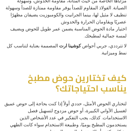
مزاياها الخاصة من حيث المتانة، مقاومة الخدوش، وسهولة
الصيانة. الفولاذ المقاوم للصدأ يوفر مقاومة ممتازة للصدأ وسهولة
تنظيف لا مثيل لها، بينما الجرانيت والكومبوزيت يضيفان مظهرًا
عصريًا ويقاومان الحرارة والخدوش.
اختيار مادة الحوض المناسبة يضمن عمر طويل للحوض ويضيف
لمسة جمالية لمطبخك.
لا تترددي، جربي أحواض
كوشينا ارت
المصممة بعناية لتناسب كل
نمط وميزانية.
كيف تختارين حوض مطبخ
يناسب احتياجاتك؟
لتختاري الحوض الأمثل، حددي أولاً إذا كنت بحاجة إلى حوض عميق
لغسيل الأواني الكبيرة، أو حوض مزدوج لتسهيل فصل
الاستخدامات. كذلك، يجب التفكير في عدد الأشخاص الذين
يستخدمون المطبخ يوميًا، وطبيعة الاستخدام سواء كانت الطهي