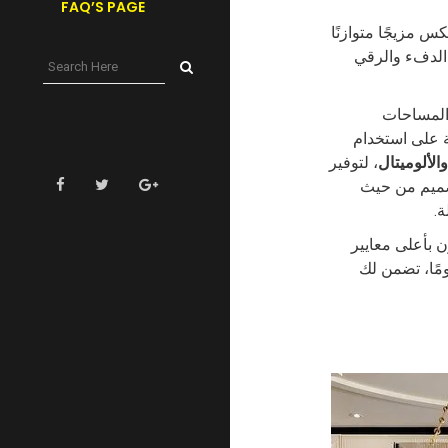
FAQ’S PAGE
التصميم العصري لعام 2025، إذ تعكس مزيجًا متوازنًا
ن الدفء والرقي
المساحات
ة على استخدام
، لتوفير
تصميم من حيث
ة.
 بأعلى معايير
 خدمة التصميم المجاني، وضمان مدى الحياة، وتجربة تسليم سريعة خلال 15 يومًا، تضمن لك