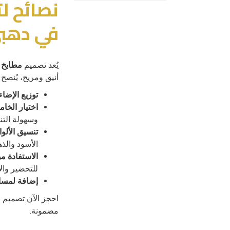
نصائح ل
في دهب
يُعد تصميم
مطابخ 
أنيق ومريح، يُنصح ب
توزيع الإضاءة
اختيار الخام
وسهولة الت
تنسيق الألوان
الأسود والذه
الاستفادة م
للتحضير وال
إضافة لمسا
احجز الآن تصميم
مضمونة.