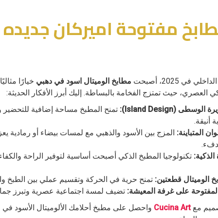
طابخ مفتوحة اميركان جديده 
 في 2025، أصبحت
مطابخ الوميتال اسود في دهبي
خيارًا مثالي
كي العصري، حيث تمتزج الفخامة بالبساطة. إليك أبرز الأفكار الحديثة:
سطى (Island Design):
تمنح المطبخ مساحة إضافية للتحضير وت
 أنيقة.
ان المتباينة:
المزج بين الأسود والذهبي مع لمسات بيضاء أو رمادية ي
لدفء.
الذكية:
تكنولوجيا المطبخ الذكي أصبحت أساسية لتوفير الراحة والكفاء
 الوميتال قطعتين:
تمنح حرية في الحركة وتقسيم عملي بين الطبخ وال
لمفتوحة على غرفة المعيشة:
تضيف لمسة اجتماعية عصرية وتبرز جمال 
ميم مع
Cucina Art
واحصل على مطبخ أحلامك الألوميتال الأسود في ا