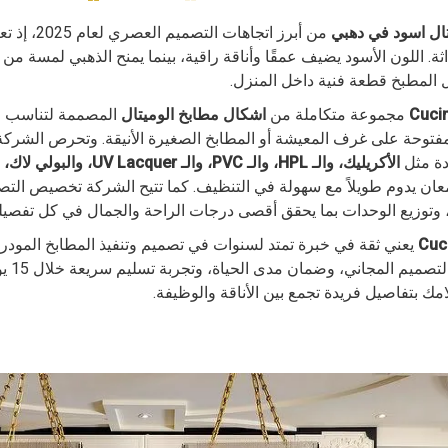
تال اسود في دهبي
من أبرز اتجاهات 
اثة. اللون الأسود يضيف عمقًا وأناقة راقية، بينما يمنح الذهبي لمسة م
 المطبخ قطعة فنية داخل المنزل.
مجموعة متكاملة من
اشكال مطابخ الوميتال
المصممة لتناسب 
لمفتوحة على غرف المعيشة أو المطابخ الصغيرة الأنيقة. وتحرص الشرك
دة مثل
الأكريليك، والـ HPL، والـ PVC، والـ UV Lacquer، والبولي لاك، والألوميتال
لمعان يدوم طويلاً مع سهولة في التنظيف. كما تتيح الشركة تخصيص ال
، وتوزيع الوحدات بما يحقق أقصى درجات الراحة والجمال في كل تفصيل
Cuci
يعني ثقة في خبرة تمتد لسنوات في تصميم وتنفيذ المطابخ المودرن
الجودة. مع
ك بتفاصيل فريدة تجمع بين الأناقة والوظيفة.