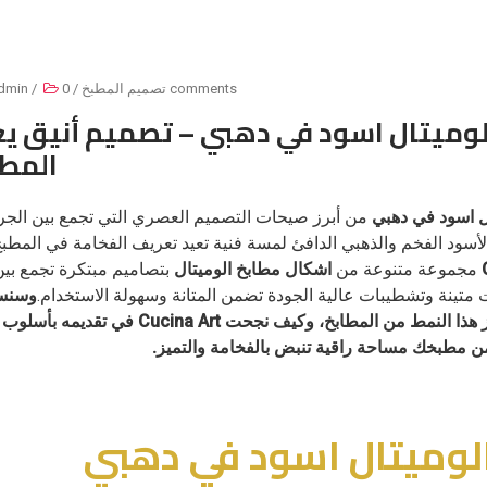
0 comments
تصميم المطبخ
/
/
dmin
لوميتال اسود في دهبي – تصميم أنيق يغ
المط
ل اسود في دهبي
من أبرز صيحات التصميم العصري التي تجمع بين الجر
أسود الفخم والذهبي الدافئ لمسة فنية تعيد تعريف الفخامة في المطبخ
مجموعة متنوعة من
اشكال مطابخ الوميتال
بتصاميم مبتكرة تجمع بين
متينة وتشطيبات عالية الجودة تضمن المتانة وسهولة الاستخدام.
وسنس
المقال أهم ما يميز هذا النمط من المطابخ، وكيف نجحت rt
ن مطبخك مساحة راقية تنبض بالفخامة والتميز.
لوميتال اسود في دهبي