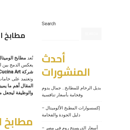
Search
مطابخ ا
SEARCH
أحدث
تُعد
مطابخ الوميتا
المنشورات
يعكس الدمج بين ال
شركة Cucina Art
وتعتمد على خامات 
بديل الرخام للمطابخ… جمال يدوم
والوظيفة ليجعل م
وفخامة بأسعار تنافسية
إكسسوارات المطبخ الألوميتال –
مطابخ ا
دليل الجودة والفخامة
أسعار الدريسنج روم في مصر –