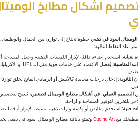
تصميم اشكال مطابخ الوميتا
ي
الوميتال اسود في دهبي
خطوة تحتاج إلى توازن بين الجمال والوظيفة. 
مراعاة النقاط التالية:
 بعناية:
استخدم إضاءة دافئة لإبراز اللمسات الذهبية وجعل المساحة أكث
ات المناسبة:
يُفضل الاعتماد على خامات قوية 
نظيف.
 الثانوية:
إدخال درجات محايدة كالأبيض أو الرمادي الفاتح يخلق توازنًا بص
بي.
ن التصميم العملي:
في
أشكال مطابخ الوميتال قطعتين
، يُنصح بتخصيص 
آخر للتخزين لتوفير المساحة والراحة.
ت فنية:
استخدم مقابض أو إكسسوارات ذهبية بسيطة لإبراز أناقة التصم
 مطبخك مع
Cucina Art
وتمتع بأناقة مطابخ الوميتال اسود في دهبي بخد