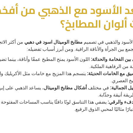
عد الأسود مع الذهبي من أفخ
 ألوان المطابخ؟
ن الأسود والذهبي في تصميم
مطابخ الوميتال اسود في دهبي
من أكثر الات
يجمع بين الجرأة والأناقة الراقية. ومن أبرز أسباب تفضيله:
بين الفخامة والحداثة:
اللون الأسود يمنح المطبخ عمقًا وأناقة، بينما ت
 من الرفاهية الملكية.
يق مع الخامات الحديثة:
خ العصري.
يل الجمالية:
في مختلف
أشكال مطابخ الوميتال
، يساعد الذهبي على إبر
قة أنيقة وجذّابة.
فء والرقي:
يضفي هذا التناسق لونًا دافئًا يناسب المساحات المفتوحة 
ارًا مثاليًا لمحبي الذوق الرفيع.