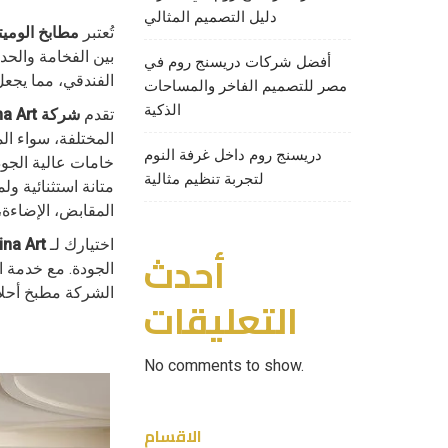
دليل التصميم المثالي
تُعتبر
مطابخ الومي
بين الفخامة والحد
أفضل شركات دريسنج روم في
الفندقي، مما يجعل
مصر للتصميم الفاخر والمساحات
الذكية
تقدم
شركة Cucina Art
المختلفة، سواء ا
دريسنج روم داخل غرفة النوم
خامات عالية الجو
لتجربة تنظيم مثالية
متانة استثنائية و
المقابض، الإضاءة
اختيارك لـ
na Art
أحدث
الشركة مطبخ أحلام
التعليقات
No comments to show.
الاقسام