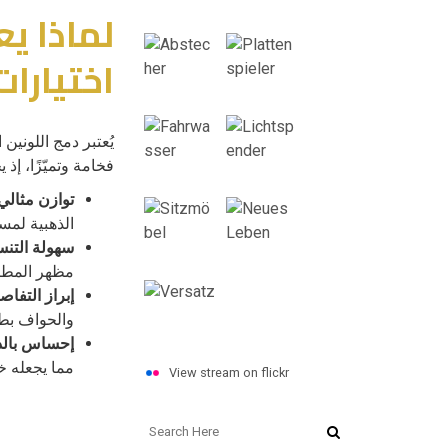
لماذا ي
اختيارات
يُعتبر دمج اللوني
فخامة وتميّزًا، إذ 
توازن مثالي 
الذهبية لمسة
سهولة التنس
مظهر المطب
إبراز التفاص
والحواف بطري
إحساس بالد
مما يجعله خي
View stream on flickr