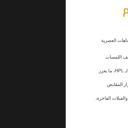
م
جاهات العصرية
ضيف اللمسات
ينسجم هذا المزيج مع خامات مثل الأكريليك والـ HPL، ما يعزز
از المقابض
والفيلات الفاخرة،