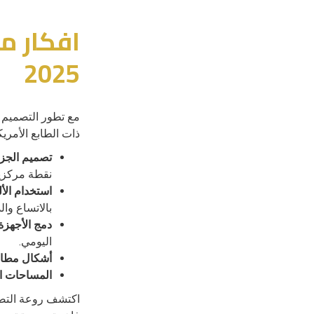
افكار م
2025
مع تطور التصميم الداخلي
ذات الطابع الأمري
تصميم الجزيرة الو
نقطة مركزية
استخدام الألو
بالاتساع وا
دمج الأجهزة 
اليومي.
أشكال مطابخ
المساحات ا
اكتشف روعة التص