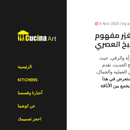
9. Nov. 2025
/ by
a
يّر مفهوم
بخ العصري
أة والرقي، حيث
 الحديث. تقدم
الرئيسية
 العملية والجمال،
تعرض في هذا
KITCHENS
Cucina A في تقديمه بأسلوب يجمع بين الأناقة
أخبارنا وقصصنا
عن كوشينا
احجز تصميمك