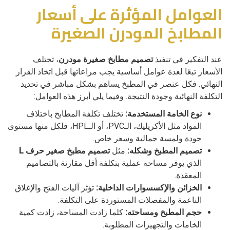
العوامل المؤثرة على أسعار
المطابخ المودرن الصغيرة
عند التفكير في تنفيذ
تصميم مطابخ صغيرة مودرن
، تختلف
الأسعار تبعًا لعدة عوامل أساسية يجب مراعاتها قبل اتخاذ القرار
النهائي. فكل عنصر في المطبخ يساهم بشكل مباشر في تحديد
التكلفة النهائية وجودة النتيجة. وفيما يلي أبرز هذه العوامل:
نوع الخامة المستخدمة:
تختلف تكلفة المطابخ باختلاف
المواد مثل الأكريليك، الـPVC، أو الـHPL، فلكل منها مستوى
جودة ولمسة جمالية وسعر خاص.
تصميم المطبخ وشكله:
مثل
تصميم مطبخ صغير حرف L
الذي يوفر مساحة عملية بتكلفة أقل مقارنة بالتصاميم
المعقدة.
الخزائن والإكسسوارات الداخلية:
تؤثر آليات الفتح والإغلاق
الناعمة والمفصلات المستوردة على التكلفة.
حجم المطبخ ومساحته:
كلما زادت المساحة، زادت كمية
الخامات والتجهيزات المطلوبة.