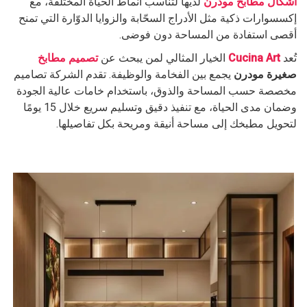
أشكال مطابخ مودرن
لديها لتناسب أنماط الحياة المختلفة، مع
إكسسوارات ذكية مثل الأدراج السحّابة والزوايا الدوّارة التي تمنح
أقصى استفادة من المساحة دون فوضى.
تُعد
Cucina Art
الخيار المثالي لمن يبحث عن
تصميم مطابخ
صغيرة مودرن
يجمع بين الفخامة والوظيفة. تقدم الشركة تصاميم
مخصصة حسب المساحة والذوق، باستخدام خامات عالية الجودة
وضمان مدى الحياة، مع تنفيذ دقيق وتسليم سريع خلال 15 يومًا
لتحويل مطبخك إلى مساحة أنيقة ومريحة بكل تفاصيلها.