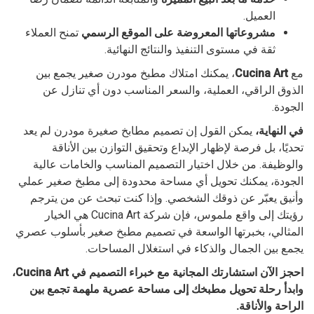
العميل.
مشروعاتها المعروضة على الموقع الرسمي
تمنح العملاء
ثقة في مستوى التنفيذ والنتائج النهائية.
مع
Cucina Art
، يمكنك امتلاك مطبخ مودرن صغير يجمع بين
الذوق الراقي، العملية، والسعر المناسب دون أي تنازل عن
الجودة.
في النهاية،
يمكن القول إن تصميم مطابخ صغيرة مودرن لم يعد
تحديًا، بل فرصة لإظهار الإبداع وتحقيق التوازن بين الأناقة
والوظيفة. من خلال اختيار التصميم المناسب والخامات عالية
الجودة، يمكنك تحويل أي مساحة محدودة إلى مطبخ صغير عملي
وأنيق يعبّر عن ذوقك الشخصي. وإذا كنت تبحث عن من يترجم
رؤيتك إلى واقع ملموس، فإن شركة Cucina Art هي الخيار
المثالي، بخبرتها الواسعة في تصميم مطبخ صغير بأسلوب عصري
يجمع بين الجمال والذكاء في استغلال المساحات.
احجز الآن استشارتك المجانية مع خبراء التصميم في Cucina Art،
وابدأ رحلة تحويل مطبخك إلى مساحة عصرية ملهمة تجمع بين
الراحة والأناقة.