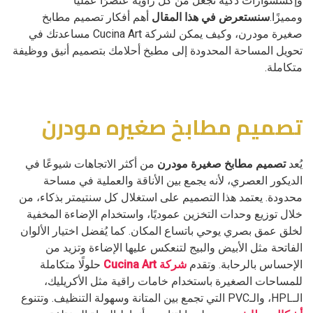
وإكسسوارات ذكية تجعل من كل زاوية عنصرًا عمليًا
ومميزًا.
سنستعرض في هذا المقال
أهم أفكار تصميم مطابخ
صغيرة مودرن، وكيف يمكن لشركة Cucina Art مساعدتك في
تحويل المساحة المحدودة إلى مطبخ أحلامك بتصميم أنيق ووظيفة
متكاملة.
تصميم مطابخ صغيره مودرن
يُعد
تصميم مطابخ صغيرة مودرن
من أكثر الاتجاهات شيوعًا في
الديكور العصري، لأنه يجمع بين الأناقة والعملية في مساحة
محدودة. يعتمد هذا التصميم على استغلال كل سنتيمتر بذكاء، من
خلال توزيع وحدات التخزين عموديًا، واستخدام الإضاءة المخفية
لخلق عمق بصري يوحي باتساع المكان. كما يُفضل اختيار الألوان
الفاتحة مثل الأبيض والبيج لتنعكس عليها الإضاءة وتزيد من
الإحساس بالرحابة. وتقدم
شركة Cucina Art
حلولًا متكاملة
للمساحات الصغيرة باستخدام خامات راقية مثل الأكريليك،
الـHPL، والـPVC التي تجمع بين المتانة وسهولة التنظيف. وتتنوع