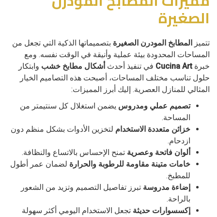
مميزات المطابخ المودرن
الصغيرة
تتميز
المطابخ المودرن الصغيرة
بتصميماتها الذكية التي تجعل من
المساحات المحدودة بيئة عملية وأنيقة في الوقت نفسه. ومع
خبرة
Cucina Art
في تنفيذ أحدث
أشكال مطابخ خشب
وابتكار
حلول تناسب مختلف المساحات، أصبحت هذه التصاميم الخيار
المثالي للمنازل العصرية. إليك أبرز المميزات:
تصميم عملي ومدروس
يضمن استغلال كل سنتيمتر من
المساحة.
خزائن متعددة الاستخدام
لتخزين الأدوات بشكل منظم دون
ازدحام.
ألوان فاتحة وعصرية
تمنح الإحساس بالاتساع والنظافة.
خامات متينة مقاومة للرطوبة والحرارة
لضمان عمر أطول
للمطبخ.
إضاءة مدروسة
تبرز تفاصيل التصميم وتزيد من الشعور
بالراحة.
إكسسوارات حديثة
تجعل الاستخدام اليومي أكثر سهولة