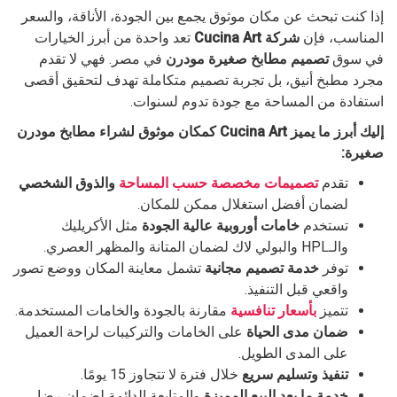
إذا كنت تبحث عن مكان موثوق يجمع بين الجودة، الأناقة، والسعر
المناسب، فإن
شركة Cucina Art
تعد واحدة من أبرز الخيارات
في سوق
تصميم مطابخ صغيرة مودرن
في مصر. فهي لا تقدم
مجرد مطبخ أنيق، بل تجربة تصميم متكاملة تهدف لتحقيق أقصى
استفادة من المساحة مع جودة تدوم لسنوات.
إليك أبرز ما يميز Cucina Art كمكان موثوق لشراء مطابخ مودرن
صغيرة:
تقدم
تصميمات مخصصة حسب المساحة
والذوق الشخصي
لضمان أفضل استغلال ممكن للمكان.
تستخدم
خامات أوروبية عالية الجودة
مثل الأكريليك
والـHPL والبولي لاك لضمان المتانة والمظهر العصري.
توفر
خدمة تصميم مجانية
تشمل معاينة المكان ووضع تصور
واقعي قبل التنفيذ.
تتميز
بأسعار تنافسية
مقارنة بالجودة والخامات المستخدمة.
ضمان مدى الحياة
على الخامات والتركيبات لراحة العميل
على المدى الطويل.
تنفيذ وتسليم سريع
خلال فترة لا تتجاوز 15 يومًا.
خدمة ما بعد البيع المميزة
والمتابعة الدائمة لضمان رضا